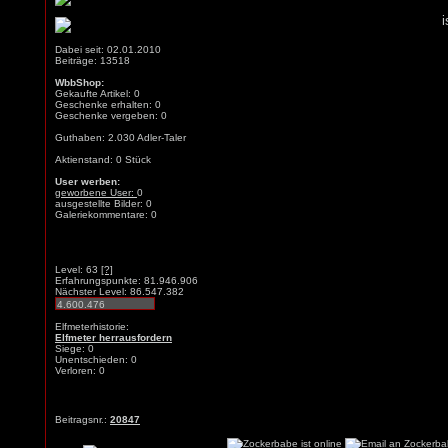
Dabei seit: 02.01.2010
Beiträge: 13518
WbbShop:
Gekaufte Artikel: 0
Geschenke erhalten: 0
Geschenke vergeben: 0
Guthaben: 2.030 Adler-Taler
Aktienstand: 0 Stück
User werben:
geworbene User:
0
ausgestellte Bilder: 0
Galeriekommentare: 0
Level: 63
[?]
Erfahrungspunkte: 81.946.906
Nächster Level: 86.547.382
Elfmeterhistorie:
Elfmeter herrausfordern
Siege: 0
Unentschieden: 0
Verloren: 0
Beitragsnr.:
20847