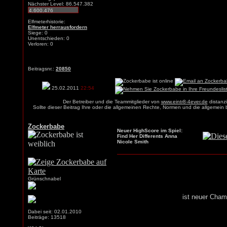
Nächster Level: 86.547.382
Elfmeterhistorie:
Elfmeter herrausfordern
Siege: 0
Unentschieden: 0
Verloren: 0
Beitragsnr.:
20850
25.02.2011
22:54
Der Betreiber und die Teammitglieder von
www.eintr8-4ever.de
distanzi
Sollte dieser Beitrag Ihre oder die allgemeinen Rechte, Normen und die allgemein
Zockerbabe
Neuer HighScore im Spiel:
Find Her Differents Anna
Nicole Smith
Grünschnabel
ist neuer Cham
Dabei seit: 02.01.2010
Beiträge: 13518