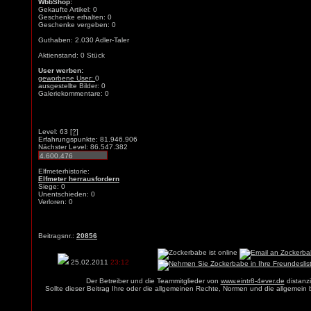
WbbShop:
Gekaufte Artikel: 0
Geschenke erhalten: 0
Geschenke vergeben: 0
Guthaben: 2.030 Adler-Taler
Aktienstand: 0 Stück
User werben:
geworbene User:
0
ausgestellte Bilder: 0
Galeriekommentare: 0
Level: 63
[?]
Erfahrungspunkte: 81.946.906
Nächster Level: 86.547.382
Elfmeterhistorie:
Elfmeter herrausfordern
Siege: 0
Unentschieden: 0
Verloren: 0
Beitragsnr.:
20856
25.02.2011
23:12
Der Betreiber und die Teammitglieder von
www.eintr8-4ever.de
distanzi
Sollte dieser Beitrag Ihre oder die allgemeinen Rechte, Normen und die allgemein