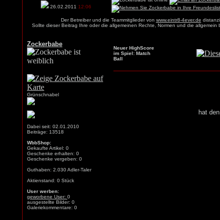
26.02.2011
12:06
Der Betreiber und die Teammitglieder von
www.eintr8-4ever.de
distanzi
Sollte dieser Beitrag Ihre oder die allgemeinen Rechte, Normen und die allgemein
Zockerbabe
Neuer HighScore
im Spiel: Match
Ball
Grünschnabel
hat den
Dabei seit: 02.01.2010
Beiträge: 13518
WbbShop:
Gekaufte Artikel: 0
Geschenke erhalten: 0
Geschenke vergeben: 0
Guthaben: 2.030 Adler-Taler
Aktienstand: 0 Stück
User werben:
geworbene User:
0
ausgestellte Bilder: 0
Galeriekommentare: 0