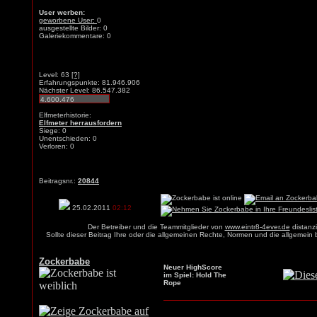
User werben:
geworbene User:
0
ausgestellte Bilder: 0
Galeriekommentare: 0
Level: 63
[?]
Erfahrungspunkte: 81.946.906
Nächster Level: 86.547.382
Elfmeterhistorie:
Elfmeter herrausfordern
Siege: 0
Unentschieden: 0
Verloren: 0
Beitragsnr.:
20844
25.02.2011
02:12
Der Betreiber und die Teammitglieder von
www.eintr8-4ever.de
distanzi
Sollte dieser Beitrag Ihre oder die allgemeinen Rechte, Normen und die allgemein
Zockerbabe
Neuer HighScore
im Spiel: Hold The
Rope