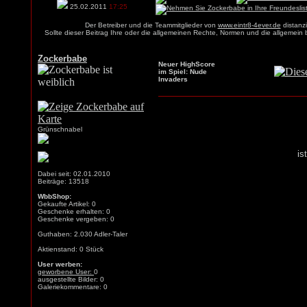
25.02.2011
17:25
Der Betreiber und die Teammitglieder von
www.eintr8-4ever.de
distanzi
Sollte dieser Beitrag Ihre oder die allgemeinen Rechte, Normen und die allgemein
Zockerbabe
Neuer HighScore
im Spiel: Nude
Invaders
Grünschnabel
is
Dabei seit: 02.01.2010
Beiträge: 13518
WbbShop:
Gekaufte Artikel: 0
Geschenke erhalten: 0
Geschenke vergeben: 0
Guthaben: 2.030 Adler-Taler
Aktienstand: 0 Stück
User werben:
geworbene User:
0
ausgestellte Bilder: 0
Galeriekommentare: 0