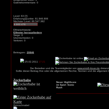
Galeriekommentare: 0
Level: 63
[?]
Erfahrungspunkte: 81.946.906
Nächster Level: 86.547.382
Elfmeterhistorie:
Elfmeter herrausfordern
Siege: 0
Unentschieden: 0
Verloren: 0
Beitragsnr.:
20846
25.02.2011
17:21
Der Betreiber und die Teammitglieder von
www.eintr8-4ever.de
distanzi
Sollte dieser Beitrag Ihre oder die allgemeinen Rechte, Normen und die allgemein
Zockerbabe
Neuer HighScore
im Spiel: Sonic
Rush
Grünschnabel