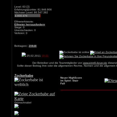
Level: 63
[?]
Erfahrungspunkte: 81.946.906
Nächster Level: 86.547.382
Elfmeterhistorie:
Elfmeter herrausfordern
Siege: 0
Unentschieden: 0
Verloren: 0
Beitragsnr.:
20848
25.02.2011
18:21
Der Betreiber und die Teammitglieder von
www.eintr8-4ever.de
distanzi
Sollte dieser Beitrag Ihre oder die allgemeinen Rechte, Normen und die allgemein
Zockerbabe
Neuer HighScore
im Spiel: Stair
Fall
Grünschnabel