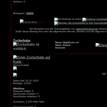
Verloren: 0
Beitragsnr.:
20859
25.02.2011
23:30
Der Betreiber und die Teammitglieder von
www.eintr8-4ever.de
distanzi
Sollte dieser Beitrag Ihre oder die allgemeinen Rechte, Normen und die allgemein
Zockerbabe
Neuer HighScore im
Spiel: Armed
Invasion
Grünschnabel
ist
Dabei seit: 02.01.2010
Beiträge: 13518
WbbShop:
Gekaufte Artikel: 0
Geschenke erhalten: 0
Geschenke vergeben: 0
Guthaben: 2.030 Adler-Taler
Aktienstand: 0 Stück