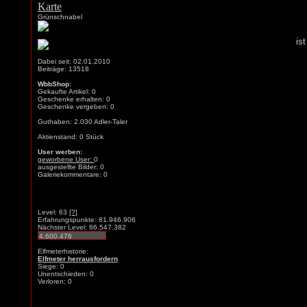
Grünschnabel
is
Dabei seit: 02.01.2010
Beiträge: 13518
WbbShop:
Gekaufte Artikel: 0
Geschenke erhalten: 0
Geschenke vergeben: 0
Guthaben: 2.030 Adler-Taler
Aktienstand: 0 Stück
User werben:
geworbene User:
0
ausgestellte Bilder: 0
Galeriekommentare: 0
Level: 63
[?]
Erfahrungspunkte: 81.946.906
Nächster Level: 86.547.382
Elfmeterhistorie:
Elfmeter herrausfordern
Siege: 0
Unentschieden: 0
Verloren: 0