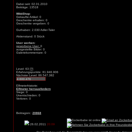
Dabei seit: 02.01.2010
Beiträge: 13518
WbbShop:
Gekaufte Artikel: 0
Geschenke erhalten: 0
Geschenke vergeben: 0
Guthaben: 2.030 Adler-Taler
Aktienstand: 0 Stück
User werben:
geworbene User:
0
ausgestellte Bilder: 0
Galeriekommentare: 0
Level: 63
[?]
Erfahrungspunkte: 81.946.906
Nächster Level: 86.547.382
Elfmeterhistorie:
Elfmeter herrausfordern
Siege: 0
Unentschieden: 0
Verloren: 0
Beitragsnr.:
20868
26.02.2011
20:09