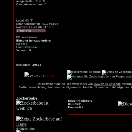
ausgestellte Bilder: 0
Galeriekommentare: 0
Level: 63
[?]
Erfahrungspunkte: 81.946.906
Nächster Level: 86.547.382
Elfmeterhistorie:
Elfmeter herrausfordern
Siege: 0
Unentschieden: 0
Verloren: 0
Beitragsnr.:
20864
26.02.2011
01:42
Der Betreiber und die Teammitglieder von
www.eintr8-4ever.de
distanzi
Sollte dieser Beitrag Ihre oder die allgemeinen Rechte, Normen und die allgemein
Zockerbabe
Neuer HighScore
im Spiel:
Connect22
Grünschnabel