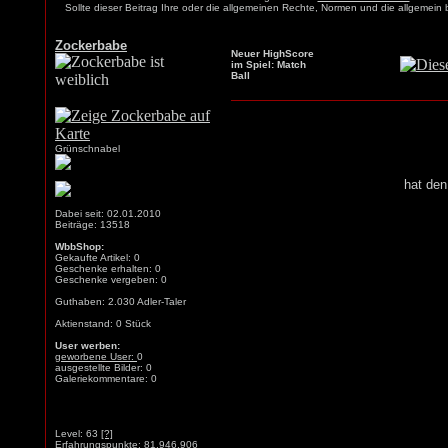
Sollte dieser Beitrag Ihre oder die allgemeinen Rechte, Normen und die allgemein
Zockerbabe
Neuer HighScore
im Spiel: Match
Ball
Grünschnabel
hat den
Dabei seit: 02.01.2010
Beiträge: 13518
WbbShop:
Gekaufte Artikel: 0
Geschenke erhalten: 0
Geschenke vergeben: 0
Guthaben: 2.030 Adler-Taler
Aktienstand: 0 Stück
User werben:
geworbene User:
0
ausgestellte Bilder: 0
Galeriekommentare: 0
Level: 63
[?]
Erfahrungspunkte: 81.946.906