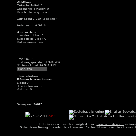
WbbShop:
Gekaufte Artikel: 0
Geschenke erhalten: 0
Geschenke vergeben: 0
Guthaben: 2.030 Adler-Taler
Aktienstand: 0 Stück
User werben:
geworbene User:
0
ausgestellte Bilder: 0
Galeriekommentare: 0
Level: 63
[?]
Erfahrungspunkte: 81.946.906
Nächster Level: 86.547.382
Elfmeterhistorie:
Elfmeter herrausfordern
Siege: 0
Unentschieden: 0
Verloren: 0
Beitragsnr.:
20875
26.02.2011
23:03
Der Betreiber und die Teammitglieder von
www.eintr8-4ever.de
distanzi
Sollte dieser Beitrag Ihre oder die allgemeinen Rechte, Normen und die allgemein