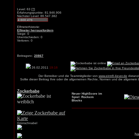
Level: 63
[?]
Erfahrungspunkte: 81.946.906
Nächster Level: 86.547.382
Elfmeterhistorie:
Elfmeter herrausfordern
Siege: 0
Unentschieden: 0
Verloren: 0
Beitragsnr.:
20867
26.02.2011
19:16
Der Betreiber und die Teammitglieder von
www.eintr8-4ever.de
distanzi
Sollte dieser Beitrag Ihre oder die allgemeinen Rechte, Normen und die allgemein
Zockerbabe
Neuer HighScore im
Spiel: Rockem
Blocks
Grünschnabel
ha