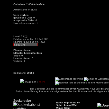
Guthaben: 2.030 Adler-Taler
Aktienstand: 0 Stück
User werben:
geworbene User:
0
ausgestellte Bilder: 0
Galeriekommentare: 0
Level: 63
[?]
Erfahrungspunkte: 81.946.906
Nächster Level: 86.547.382
Elfmeterhistorie:
Elfmeter herrausfordern
Siege: 0
Unentschieden: 0
Verloren: 0
Beitragsnr.:
20858
25.02.2011
23:22
Der Betreiber und die Teammitglieder von
www.eintr8-4ever.de
distanzi
Sollte dieser Beitrag Ihre oder die allgemeinen Rechte, Normen und die allgemein
Zockerbabe
Neuer HighScore im
Spiel: Armed With
Wings Story