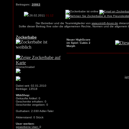
Beitragsnr.:
20863
26.02.2011
01:12
Der Betreiber und die Teammitglieder von
www.eintr8-4ever.de
distanzi
Sollte dieser Beitrag Ihre oder die allgemeinen Rechte, Normen und die allgemein
Zockerbabe
Neuer HighScore
im Spiel: Cubis 2
Morph
Grünschnabel
is
Dabei seit: 02.01.2010
Beiträge: 13518
WbbShop:
Gekaufte Artikel: 0
Geschenke erhalten: 0
Geschenke vergeben: 0
Guthaben: 2.030 Adler-Taler
Aktienstand: 0 Stück
User werben:
geworbene User:
0