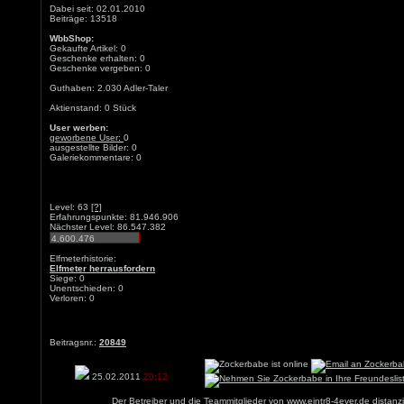
Dabei seit: 02.01.2010
Beiträge: 13518
WbbShop:
Gekaufte Artikel: 0
Geschenke erhalten: 0
Geschenke vergeben: 0
Guthaben: 2.030 Adler-Taler
Aktienstand: 0 Stück
User werben:
geworbene User:
0
ausgestellte Bilder: 0
Galeriekommentare: 0
Level: 63
[?]
Erfahrungspunkte: 81.946.906
Nächster Level: 86.547.382
Elfmeterhistorie:
Elfmeter herrausfordern
Siege: 0
Unentschieden: 0
Verloren: 0
Beitragsnr.:
20849
25.02.2011
20:12
Der Betreiber und die Teammitglieder von
www.eintr8-4ever.de
distanzi