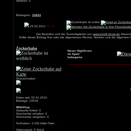
Verloren: 0
Beitragsnr.:
20843
25.02.2011
02:10
Der Betreiber und die Teammitglieder von
www.eintr8-4ever.de
distanzi
Sollte dieser Beitrag Ihre oder die allgemeinen Rechte, Normen und die allgemein
Zockerbabe
Neuer HighScore
im Spiel:
babegame
Grünschnabel
Dabei seit: 02.01.2010
Beiträge: 13518
WbbShop:
Gekaufte Artikel: 0
Geschenke erhalten: 0
Geschenke vergeben: 0
Guthaben: 2.030 Adler-Taler
Aktienstand: 0 Stück