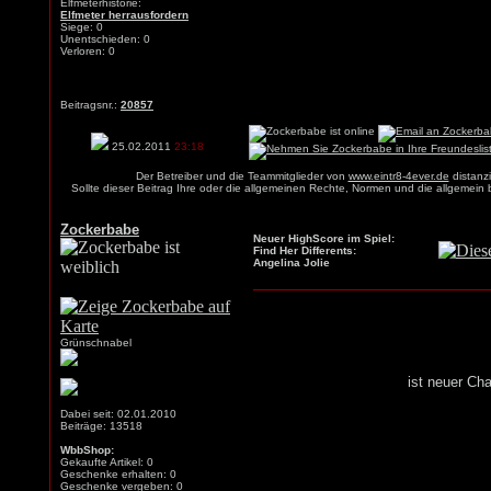
Elfmeterhistorie:
Elfmeter herrausfordern
Siege: 0
Unentschieden: 0
Verloren: 0
Beitragsnr.:
20857
25.02.2011
23:18
Der Betreiber und die Teammitglieder von
www.eintr8-4ever.de
distanzi
Sollte dieser Beitrag Ihre oder die allgemeinen Rechte, Normen und die allgemein
Zockerbabe
Neuer HighScore im Spiel:
Find Her Differents:
Angelina Jolie
Grünschnabel
ist neuer Ch
Dabei seit: 02.01.2010
Beiträge: 13518
WbbShop:
Gekaufte Artikel: 0
Geschenke erhalten: 0
Geschenke vergeben: 0