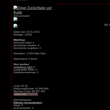
Grünschnabel
ist
Dabei seit: 02.01.2010
Beiträge: 13518
WbbShop:
Gekaufte Artikel: 0
Geschenke erhalten: 0
Geschenke vergeben: 0
Guthaben: 2.030 Adler-Taler
Aktienstand: 0 Stück
User werben:
geworbene User:
0
ausgestellte Bilder: 0
Galeriekommentare: 0
Level: 63
[?]
Erfahrungspunkte: 81.946.906
Nächster Level: 86.547.382
Elfmeterhistorie:
Elfmeter herrausfordern
Siege: 0
Unentschieden: 0