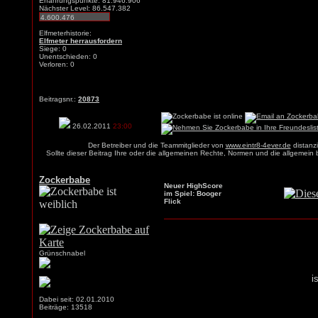
Erfahrungspunkte: 81.946.906
Nächster Level: 86.547.382
Elfmeterhistorie:
Elfmeter herrausfordern
Siege: 0
Unentschieden: 0
Verloren: 0
Beitragsnr.:
20873
26.02.2011
23:00
Der Betreiber und die Teammitglieder von
www.eintr8-4ever.de
distanzi
Sollte dieser Beitrag Ihre oder die allgemeinen Rechte, Normen und die allgemein
Zockerbabe
Neuer HighScore
im Spiel: Booger
Flick
Grünschnabel
i
Dabei seit: 02.01.2010
Beiträge: 13518