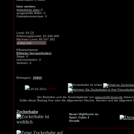
User werben:
geworbene User:
0
ausgestellte Bilder: 0
Galeriekommentare: 0
Level: 63
[?]
Erfahrungspunkte: 81.946.906
Nächster Level: 86.547.382
Elfmeterhistorie:
Elfmeter herrausfordern
Siege: 0
Unentschieden: 0
Verloren: 0
Beitragsnr.:
20860
25.02.2011
23:32
Der Betreiber und die Teammitglieder von
www.eintr8-4ever.de
distanzi
Sollte dieser Beitrag Ihre oder die allgemeinen Rechte, Normen und die allgemein
Zockerbabe
Neuer HighScore im
Spiel: Cubis 2
Arcade