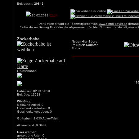
Beitragsnr.:
20845
25.02.2011
02:14
Der Betreiber und die Teammitglieder von
www.eintr8-4ever.de
distanzi
Sollte dieser Beitrag Ihre oder die allgemeinen Rechte, Normen und die allgemein
Zockerbabe
Neuer HighScore
im Spiel: Counter
Force
Grünschnabel
is
Dabei seit: 02.01.2010
Beiträge: 13518
WbbShop:
Gekaufte Artikel: 0
Geschenke erhalten: 0
Geschenke vergeben: 0
Guthaben: 2.030 Adler-Taler
Aktienstand: 0 Stück
User werben:
geworbene User:
0
ausgestellte Bilder: 0