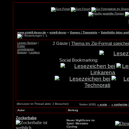
www.eintr8-4ever.de
»
eintr8-4ever
»
Games / Tippspiele
»
Spielhölle (play and 
Letzter Beitrag
|
2 Gäste |
Thema im Zip-Format speiche
Erster
ungelesener
Beitrag
|
Lexikon
Social Bookmarking:
(Benutzer im Thread aktiv: 2 Besucher)
Seiten (436):
« erste
...
« vorherige
Autor
Beitrag
Zockerbabe
Neuer HighScore im
Spiel: Weetabix
Cycling