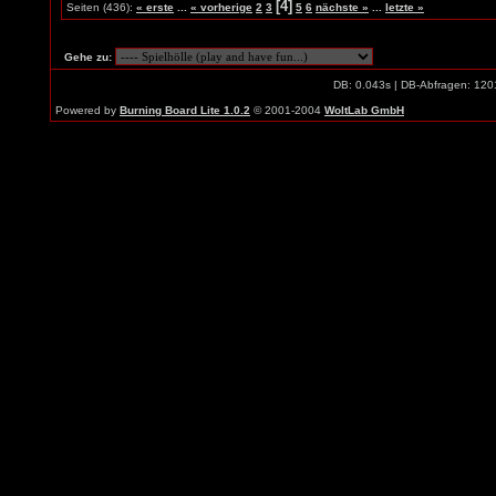
[4]
Seiten (436):
« erste
...
« vorherige
2
3
5
6
nächste »
...
letzte »
Gehe zu:
DB: 0.043s | DB-Abfragen: 120
Powered by
Burning Board Lite 1.0.2
© 2001-2004
WoltLab GmbH