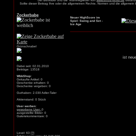
Der Betreiber und die Teammitglieder von
www.eintr8-4ever.de
distanzi
Sollte dieser Beitrag Ihre oder die allgemeinen Rechte, Normen und die allgemein
Zockerbabe
Neuer HighScore im
Spiel: Swing and Set -
Ice Age
Grünschnabel
ist neu
Dabei seit: 02.01.2010
Beiträge: 13518
WbbShop:
Gekaufte Artikel: 0
Geschenke erhalten: 0
Geschenke vergeben: 0
Guthaben: 2.030 Adler-Taler
Aktienstand: 0 Stück
User werben:
geworbene User:
0
ausgestellte Bilder: 0
Galeriekommentare: 0
Level: 63
[?]