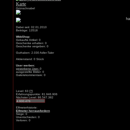
Grünschnabel
ha
Dabei seit: 02.01.2010
Beiträge: 13518
WbbShop:
Gekaufte Artikel: 0
Geschenke erhalten: 0
Geschenke vergeben: 0
Guthaben: 2.030 Adler-Taler
Aktienstand: 0 Stück
User werben:
geworbene User:
0
ausgestellte Bilder: 0
Galeriekommentare: 0
Level: 63
[?]
Erfahrungspunkte: 81.946.906
Nächster Level: 86.547.382
Elfmeterhistorie:
Elfmeter herrausfordern
Siege: 0
Unentschieden: 0
Verloren: 0