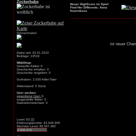
Zockerbabe
Neuer HighScore im Spiel:
Find Her Differents: Anna
Kournikova
Grünschnabel
ist neuer Cha
Dabei seit: 02.01.2010
Beiträge: 13518
WbbShop:
Gekaufte Artikel: 0
Geschenke erhalten: 0
Geschenke vergeben: 0
Guthaben: 2.030 Adler-Taler
Aktienstand: 0 Stück
User werben:
geworbene User:
0
ausgestellte Bilder: 0
Galeriekommentare: 0
Level: 63
[?]
Erfahrungspunkte: 81.946.906
Nächster Level: 86.547.382