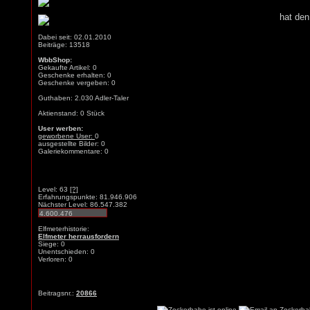
hat den
Dabei seit: 02.01.2010
Beiträge: 13518
WbbShop:
Gekaufte Artikel: 0
Geschenke erhalten: 0
Geschenke vergeben: 0
Guthaben: 2.030 Adler-Taler
Aktienstand: 0 Stück
User werben:
geworbene User:
0
ausgestellte Bilder: 0
Galeriekommentare: 0
Level: 63
[?]
Erfahrungspunkte: 81.946.906
Nächster Level: 86.547.382
Elfmeterhistorie:
Elfmeter herrausfordern
Siege: 0
Unentschieden: 0
Verloren: 0
Beitragsnr.:
20866