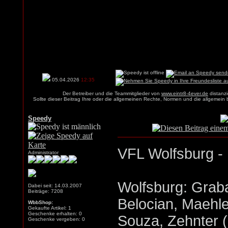
05.04.2026
12:35
Der Betreiber und die Teammitglieder von
www.eintr8-4ever.de
distanzi
Sollte dieser Beitrag Ihre oder die allgemeinen Rechte, Normen und die allgemein
Speedy
VFL Wolfsburg - E
Administrator
Wolfsburg: Graba
Dabei seit: 14.03.2007
Beiträge: 7208
Belocian, Maehle,
WbbShop:
Gekaufte Artikel: 1
Geschenke erhalten: 0
Souza, Zehnter (
Geschenke vergeben: 0