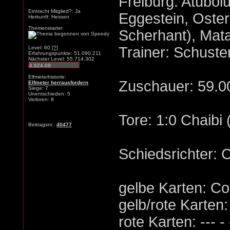
Freiburg: Atubolu
Eintracht Mitglied?: Ja
Eggestein, Osterh
Herkunft: Hessen
Themenstarter
Scherhant), Matan
Trainer: Schuste
Level: 60
[?]
Erfahrungspunkte: 51.090.211
Nächster Level: 55.714.302
Elfmeterhistorie:
Zuschauer: 59.0
Elfmeter herrausfordern
Siege: 7
Unentschieden: 5
Verloren: 8
Tore: 1:0 Chaibi 
Beitragsnr.:
40477
Schiedsrichter: 
gelbe Karten: Coll
gelb/rote Karten: -
rote Karten: --- - 