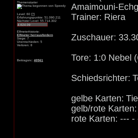
Themenstarter
Amaimouni-Echg
Trainer: Riera
Level: 60
[?]
Erfahrungspunkte: 51.090.211
Nächster Level: 55.714.302
Elfmeterhistorie:
Zuschauer: 33.3
Elfmeter herrausfordern
Siege: 7
Unentschieden: 5
Verloren: 8
Tore: 1:0 Nebel (
Beitragsnr.:
40561
Schiedsrichter: 
gelbe Karten: Ti
gelb/rote Karten: -
rote Karten: --- - 
_____________