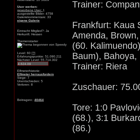
Trainer: Compan
User werben:
geworbene User:
1
ausgestellte Bilder: 4758
Galeriekommentare: 33
eigene Galerie
Frankfurt: Kaua S
Eintracht Mitglied?: Ja
Amenda, Brown,
Herkunft: Hessen
Themenstarter
(60. Kalimuendo)
Baum), Bahoya, 
Level: 60
[?]
Erfahrungspunkte: 51.090.211
Nächster Level: 55.714.302
Trainer: Riera
Elfmeterhistorie:
Elfmeter herrausfordern
Siege: 7
Unentschieden: 5
Zuschauer: 75.0
Verloren: 8
Beitragsnr.:
40464
Tore: 1:0 Pavlovi
(68.), 3:1 Burkar
(86.)