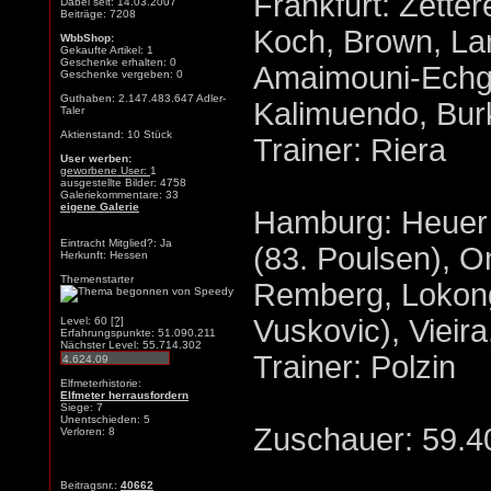
Frankfurt: Zetter
Dabei seit: 14.03.2007
Beiträge: 7208
Koch, Brown, Lar
WbbShop:
Gekaufte Artikel: 1
Geschenke erhalten: 0
Amaimouni-Echgh
Geschenke vergeben: 0
Guthaben: 2.147.483.647 Adler-
Kalimuendo, Bur
Taler
Aktienstand: 10 Stück
Trainer: Riera
User werben:
geworbene User:
1
ausgestellte Bilder: 4758
Galeriekommentare: 33
eigene Galerie
Hamburg: Heuer 
Eintracht Mitglied?: Ja
(83. Poulsen), Om
Herkunft: Hessen
Themenstarter
Remberg, Lokonga
Vuskovic), Vieira
Level: 60
[?]
Erfahrungspunkte: 51.090.211
Nächster Level: 55.714.302
Trainer: Polzin
Elfmeterhistorie:
Elfmeter herrausfordern
Siege: 7
Unentschieden: 5
Zuschauer: 59.4
Verloren: 8
Beitragsnr.:
40662