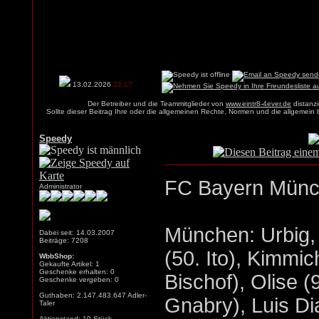
13.02.2026
22:17
Der Betreiber und die Teammitglieder von
www.eintr8-4ever.de
distanzi
Sollte dieser Beitrag Ihre oder die allgemeinen Rechte, Normen und die allgemein
Speedy
FC Bayern Münche
Administrator
München: Urbig,
Dabei seit: 14.03.2007
Beiträge: 7208
(50. Ito), Kimmic
WbbShop:
Gekaufte Artikel: 1
Geschenke erhalten: 0
Bischof), Olise (
Geschenke vergeben: 0
Guthaben: 2.147.483.647 Adler-
Gnabry), Luis Di
Taler
Aktienstand: 10 Stück