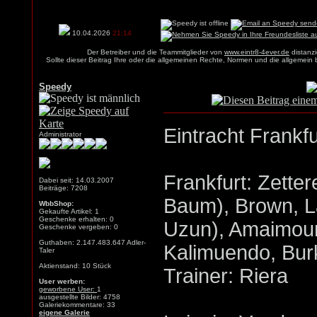
10.04.2026
21:14
Der Betreiber und die Teammitglieder von
www.eintr8-4ever.de
distanzi
Sollte dieser Beitrag Ihre oder die allgemeinen Rechte, Normen und die allgemein
Speedy
Eintracht Frankfu
Administrator
Frankfurt: Zette
Dabei seit: 14.03.2007
Beiträge: 7208
Baum), Brown, La
WbbShop:
Gekaufte Artikel: 1
Geschenke erhalten: 0
Uzun), Amaimoun
Geschenke vergeben: 0
Guthaben: 2.147.483.647 Adler-
Kalimuendo, Bur
Taler
Aktienstand: 10 Stück
Trainer: Riera
User werben:
geworbene User:
1
ausgestellte Bilder: 4758
Galeriekommentare: 33
eigene Galerie