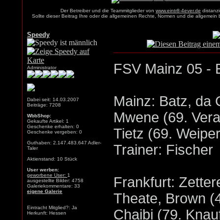
Der Betreiber und die Teammitglieder von
www.eintr8-4ever.de
distanzi
Sollte dieser Beitrag Ihre oder die allgemeinen Rechte, Normen und die allgemein
Speedy
FSV Mainz 05 - E
Administrator
Mainz: Batz, da 
Dabei seit: 14.03.2007
Beiträge: 7208
Mwene (69. Verat
WbbShop:
Gekaufte Artikel: 1
Geschenke erhalten: 0
Tietz (69. Weipe
Geschenke vergeben: 0
Guthaben: 2.147.483.647 Adler-
Trainer: Fischer
Taler
Aktienstand: 10 Stück
User werben:
geworbene User:
1
Frankfurt: Zette
ausgestellte Bilder: 4758
Galeriekommentare: 33
eigene Galerie
Theate, Brown (4
Eintracht Mitglied?: Ja
Chaibi (79. Knau
Herkunft: Hessen