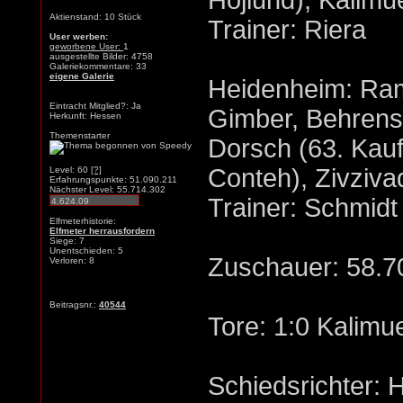
Höjlund), Kalimu
Aktienstand: 10 Stück
Trainer: Riera
User werben:
geworbene User:
1
ausgestellte Bilder: 4758
Galeriekommentare: 33
eigene Galerie
Heidenheim: Ram
Eintracht Mitglied?: Ja
Gimber, Behrens
Herkunft: Hessen
Themenstarter
Dorsch (63. Kauf
Conteh), Zivziv
Level: 60
[?]
Erfahrungspunkte: 51.090.211
Nächster Level: 55.714.302
Trainer: Schmidt
Elfmeterhistorie:
Elfmeter herrausfordern
Siege: 7
Unentschieden: 5
Zuschauer: 58.7
Verloren: 8
Beitragsnr.:
40544
Tore: 1:0 Kalimu
Schiedsrichter: