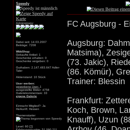
Speedy
FC Augsburg - Ei
Administrator
Augsburg: Dahme
Dabei seit: 14.03.2007
Beiträge: 7208
Matsima), Zesige
WbbShop:
Gekaufte Artikel: 1
Geschenke erhalten: 0
(73. Jakic), Rie
Geschenke vergeben: 0
Guthaben: 2.147.483.647 Adler-
(86. Kömür), Gre
Taler
Aktienstand: 10 Stück
Trainer: Blessin
User werben:
geworbene User:
1
ausgestellte Bilder: 4758
Galeriekommentare: 33
eigene Galerie
Frankfurt: Zetter
Eintracht Mitglied?: Ja
Koch, Brown, La
Herkunft: Hessen
Themenstarter
Knauff), Uzun (88
Arrhov (46. Doa
Level: 60
[?]
Erfahrungspunkte: 51.090.211