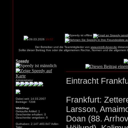
09.03.2026
10:52
Der Betreiber und die Teammitglieder von
www.eintr8-4ever.de
distanzi
Sollte dieser Beitrag Ihre oder die allgemeinen Rechte, Normen und die allgemein
Speedy
Eintracht Frankfu
Administrator
Frankfurt: Zette
Dabei seit: 14.03.2007
Beiträge: 7208
Larsson, Amaimo
WbbShop:
Gekaufte Artikel: 1
Geschenke erhalten: 0
Doan (88. Arrhov
Geschenke vergeben: 0
Guthaben: 2.147.483.647 Adler-
Taler