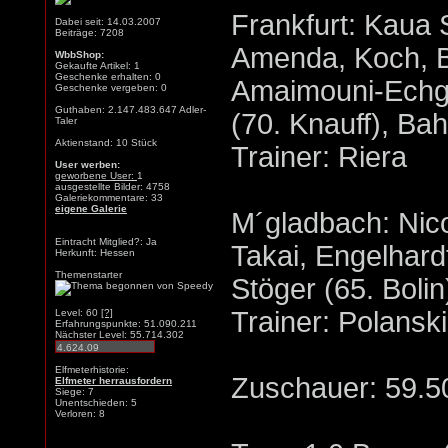
Frankfurt: Kaua S
Dabei seit: 14.03.2007
Beiträge: 7208
Amenda, Koch, Br
WbbShop:
Gekaufte Artikel: 1
Geschenke erhalten: 0
Amaimouni-Echgh
Geschenke vergeben: 0
Guthaben: 2.147.483.647 Adler-
(70. Knauff), Ba
Taler
Aktienstand: 10 Stück
Trainer: Riera
User werben:
geworbene User:
1
ausgestellte Bilder: 4758
Galeriekommentare: 33
eigene Galerie
M´gladbach: Nico
Eintracht Mitglied?: Ja
Takai, Engelhardt
Herkunft: Hessen
Themenstarter
Stöger (65. Boli
Trainer: Polanski
Level: 60
[?]
Erfahrungspunkte: 51.090.211
Nächster Level: 55.714.302
Elfmeterhistorie:
Zuschauer: 59.5
Elfmeter herrausfordern
Siege: 7
Unentschieden: 5
Verloren: 8