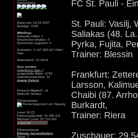
FC St. Pauli - Ei
Administrator
St. Pauli: Vasilj
Dabei seit: 14.03.2007
Beiträge: 7208
Saliakas (48. La.
WbbShop:
Gekaufte Artikel: 1
Geschenke erhalten: 0
Pyrka, Fujita, Pe
Geschenke vergeben: 0
Guthaben: 2.147.483.647 Adler-
Trainer: Blessin
Taler
Aktienstand: 10 Stück
User werben:
geworbene User:
1
Frankfurt: Zette
ausgestellte Bilder: 4758
Galeriekommentare: 33
eigene Galerie
Larsson, Kalimu
Eintracht Mitglied?: Ja
Chaibi (87. Arrh
Herkunft: Hessen
Themenstarter
Burkardt,
Trainer: Riera
Level: 60
[?]
Erfahrungspunkte: 51.090.211
Nächster Level: 55.714.302
Elfmeterhistorie:
Zuschauer: 29.5
Elfmeter herrausfordern
Siege: 7