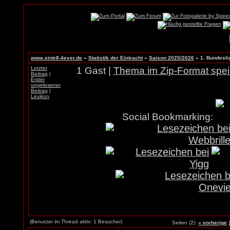
www.eintr8-4ever.de
»
Statistik der Eintracht
»
Saison 2025/2026
»
1. Bundesli
Letzter
1 Gast |
Thema im Zip-Format spe
Beitrag
|
Erster
ungelesener
Beitrag
|
Lexikon
Social Bookmarking:
(Benutzer im Thread aktiv: 1 Besucher)
Seiten (2):
« vorherige