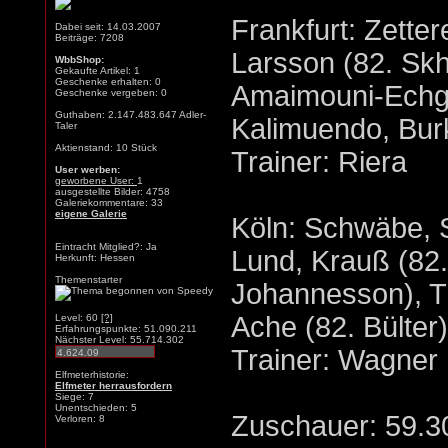
Frankfurt: Zette
Dabei seit: 14.03.2007
Beiträge: 7208
Larsson (82. Skhi
WbbShop:
Gekaufte Artikel: 1
Geschenke erhalten: 0
Amaimouni-Echgh
Geschenke vergeben: 0
Guthaben: 2.147.483.647 Adler-
Kalimuendo, Burk
Taler
Aktienstand: 10 Stück
Trainer: Riera
User werben:
geworbene User:
1
ausgestellte Bilder: 4758
Galeriekommentare: 33
eigene Galerie
Köln: Schwäbe, 
Eintracht Mitglied?: Ja
Lund, Krauß (82.
Herkunft: Hessen
Themenstarter
Johannesson), T
Ache (82. Bülter
Level: 60
[?]
Erfahrungspunkte: 51.090.211
Nächster Level: 55.714.302
Trainer: Wagner
Elfmeterhistorie:
Elfmeter herrausfordern
Siege: 7
Unentschieden: 5
Zuschauer: 59.3
Verloren: 8