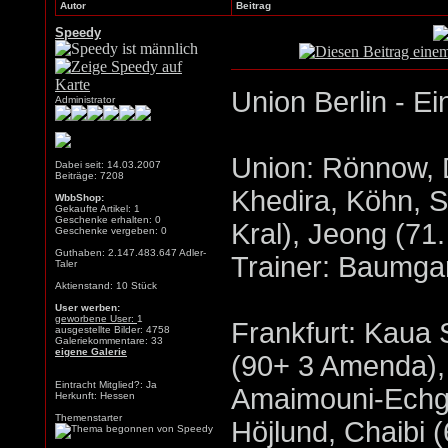
Autor
Beitrag
Speedy
Union Berlin - Ei
Administrator
Union: Rönnow, D
Dabei seit: 14.03.2007
Beiträge: 7208
Khedira, Köhn, S
WbbShop:
Gekaufte Artikel: 1
Geschenke erhalten: 0
Kral), Jeong (71.
Geschenke vergeben: 0
Guthaben: 2.147.483.647 Adler-
Trainer: Baumga
Taler
Aktienstand: 10 Stück
User werben:
geworbene User:
1
Frankfurt: Kaua 
ausgestellte Bilder: 4758
Galeriekommentare: 33
eigene Galerie
(90+ 3 Amenda),
Eintracht Mitglied?: Ja
Amaimouni-Echgh
Herkunft: Hessen
Themenstarter
Höjlund, Chaibi 