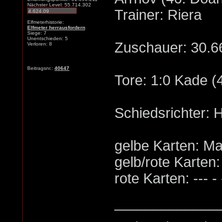
Nächster Level: 55.714.302
Trainer: Riera
Elfmeterhistorie:
Elfmeter herrausfordern
Siege: 7
Unentschieden: 5
Zuschauer: 30.6
Verloren: 8
Beitragsnr.:
40647
Tore: 1:0 Kade (4
Schiedsrichter:
gelbe Karten: Ma
gelb/rote Karten: -
rote Karten: --- - 
_____________