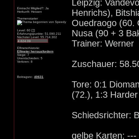
Leipzig: Vandevo
Eintracht Mitglied?: Ja
Henrichs), Bitsh
Herkunft: Hessen
Themenstarter
Ouedraogo (60. 
Nusa (90 + 3 Ba
Level: 60
[?]
Erfahrungspunkte: 51.090.211
Nächster Level: 55.714.302
Trainer: Werner
Elfmeterhistorie:
Elfmeter herrausfordern
Siege: 7
Unentschieden: 5
Zuschauer: 58.5
Verloren: 8
Beitragsnr.:
40631
Tore: 0:1 Dioman
(72.), 1:3 Harder
Schiedsrichter: 
gelbe Karten: ---