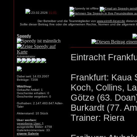
23.02.2026
21:01
Der Betreiber und die Teammitglieder von
www.eintr8-4ever.de
distanzi
Sollte dieser Beitrag Ihre oder die allgemeinen Rechte, Normen und die allgemein
Speedy
Eintracht Frankfu
Administrator
Frankfurt: Kaua 
Dabei seit: 14.03.2007
Beiträge: 7208
Koch, Collins, La
WbbShop:
Gekaufte Artikel: 1
Geschenke erhalten: 0
Götze (63. Doan)
Geschenke vergeben: 0
Guthaben: 2.147.483.647 Adler-
Burkardt (77. A
Taler
Aktienstand: 10 Stück
Trainer: Riera
User werben:
geworbene User:
1
ausgestellte Bilder: 4758
Galeriekommentare: 33
eigene Galerie