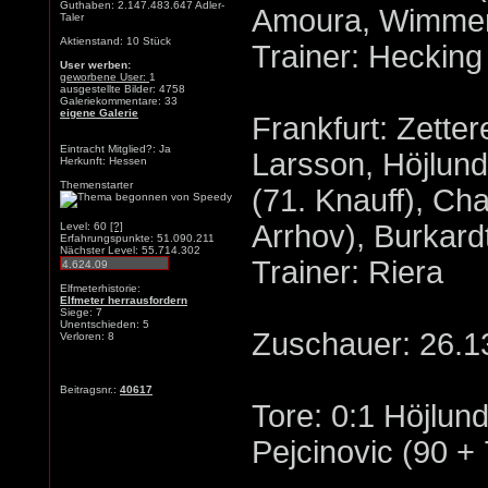
Guthaben: 2.147.483.647 Adler-
Amoura, Wimmer 
Taler
Aktienstand: 10 Stück
Trainer: Hecking
User werben:
geworbene User:
1
ausgestellte Bilder: 4758
Galeriekommentare: 33
eigene Galerie
Frankfurt: Zette
Eintracht Mitglied?: Ja
Larsson, Höjlun
Herkunft: Hessen
Themenstarter
(71. Knauff), Ch
Arrhov), Burkardt
Level: 60
[?]
Erfahrungspunkte: 51.090.211
Nächster Level: 55.714.302
Trainer: Riera
Elfmeterhistorie:
Elfmeter herrausfordern
Siege: 7
Unentschieden: 5
Zuschauer: 26.1
Verloren: 8
Beitragsnr.:
40617
Tore: 0:1 Höjlund
Pejcinovic (90 + 