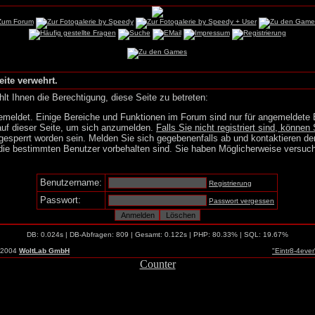
eite verwehrt.
lt Ihnen die Berechtigung, diese Seite zu betreten:
emeldet. Einige Bereiche und Funktionen im Forum sind nur für angemeldete 
auf dieser Seite, um sich anzumelden.
Falls Sie nicht registriert sind, können 
gesperrt worden sein. Melden Sie sich gegebenenfalls ab und kontaktieren de
die bestimmten Benutzer vorbehalten sind. Sie haben Möglicherweise versuch
Benutzername:
Registrierung
Passwort:
Passwort vergessen
DB: 0.024s | DB-Abfragen: 809 | Gesamt: 0.122s | PHP: 80.33% | SQL: 19.67%
-2004
WoltLab GmbH
"Eintr8-4eve
Counter