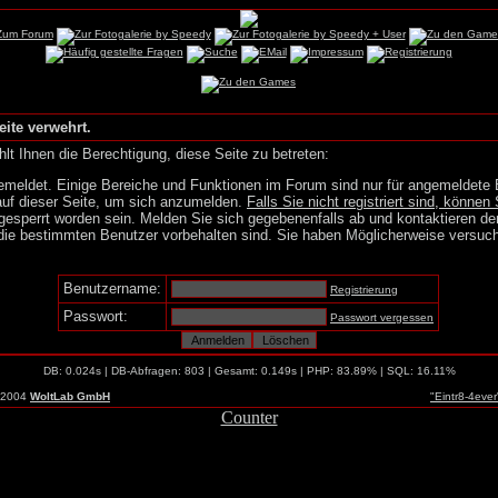
eite verwehrt.
lt Ihnen die Berechtigung, diese Seite zu betreten:
emeldet. Einige Bereiche und Funktionen im Forum sind nur für angemeldete 
auf dieser Seite, um sich anzumelden.
Falls Sie nicht registriert sind, können 
gesperrt worden sein. Melden Sie sich gegebenenfalls ab und kontaktieren de
die bestimmten Benutzer vorbehalten sind. Sie haben Möglicherweise versuch
Benutzername:
Registrierung
Passwort:
Passwort vergessen
DB: 0.024s | DB-Abfragen: 803 | Gesamt: 0.149s | PHP: 83.89% | SQL: 16.11%
-2004
WoltLab GmbH
"Eintr8-4eve
Counter