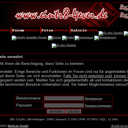
eite verwehrt.
lt Ihnen die Berechtigung, diese Seite zu betreten:
emeldet. Einige Bereiche und Funktionen im Forum sind nur für angemeldete 
auf dieser Seite, um sich anzumelden.
Falls Sie nicht registriert sind, können 
gesperrt worden sein. Melden Sie sich gegebenenfalls ab und kontaktieren de
die bestimmten Benutzer vorbehalten sind. Sie haben Möglicherweise versuch
Benutzername:
Registrierung
Passwort:
Passwort vergessen
DB: 0.019s | DB-Abfragen: 1009 | Gesamt: 0.154s | PHP: 87.66% | SQL: 12.34%
-2004
WoltLab GmbH
"Eintr8-4eve