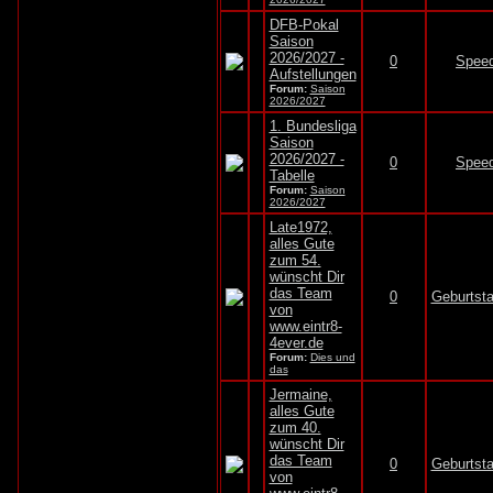
DFB-Pokal
Saison
2026/2027 -
0
Spee
Aufstellungen
Forum:
Saison
2026/2027
1. Bundesliga
Saison
2026/2027 -
0
Spee
Tabelle
Forum:
Saison
2026/2027
Late1972,
alles Gute
zum 54.
wünscht Dir
das Team
0
Geburtst
von
www.eintr8-
4ever.de
Forum:
Dies und
das
Jermaine,
alles Gute
zum 40.
wünscht Dir
das Team
0
Geburtst
von