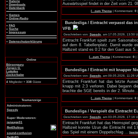
»
Galerie
Auswärtsspiel findet in der Zeit vom 21. 08
»
Downloads
»
Datenbank
[
...zum Thema
| Kommentare:
0
»
Games
»
Online-Radio
Bundesliga / Eintracht verpasst das i
»
FAQ
VFB
»
Suche
»
Impressum
Geschrieben von:
Speedy
, am 17.05.2026, 13:50 U
Eintracht Frankfurt spielt zum Saisonab
»
Datenschutzerklärung
auf dem 8. Tabellenplatz. Damit wurde ei
Halbzeit stand es 0:2 für den Gast aus S.
[
...zum Thema
| Kommentare:
0
|
Online
Börsenguru
Jürgen G.
Bundesliga / Eintracht mit knapper Ni
Lottofee
Zockerbabe
Geschrieben von:
Speedy
, am 09.05.2026, 11:26 Uh
Eintracht Frankfurt hat das letzte Aus
4
Mitglieder +
338
Gäste
knapp mit 2:3 verloren. Dabei begann die
brachte die SGE bereits in der 2. Minute..
[
...zum Thema
| Kommentare:
0
Teamanzeige
Administratoren:
Speedy
Bundesliga / Verspielt die Eintracht 
Geschrieben von:
Speedy
, am 03.05.2026, 17:16 U
Super Moderatoren:
janaage01
Eintracht Frankfurt hat das Heimspiel ge
Halbzeit konnte Uzun die Eintracht mit 1:
ffm69ultras
das Spiel mit einem Doppelschlag ...
[weit
sound-confusion
BaW-RS