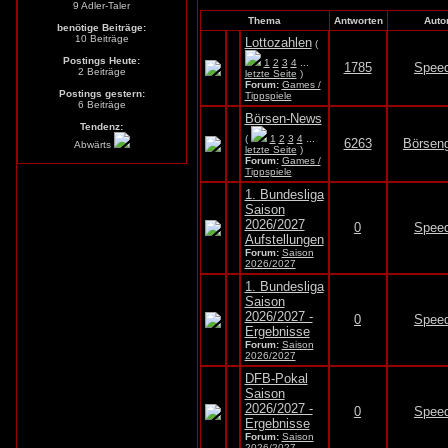
9 Adler-Taler
Thema
Antworten
Auto
benötige Beiträge:
10 Beiträge
Lottozahlen
(
Postings Heute:
1
2
3
4
...
1785
Spee
2 Beiträge
letzte Seite
)
Forum:
Games /
Postings gestern:
Tippspiele
6 Beiträge
Börsen-News
Tendenz:
(
1
2
3
4
...
6263
Börsen
Abwärts
letzte Seite
)
Forum:
Games /
Tippspiele
1. Bundesliga
Saison
2026/2027
0
Spee
Aufstellungen
Forum:
Saison
2026/2027
1. Bundesliga
Saison
2026/2027 -
0
Spee
Ergebnisse
Forum:
Saison
2026/2027
DFB-Pokal
Saison
2026/2027 -
0
Spee
Ergebnisse
Forum:
Saison
2026/2027