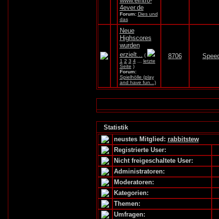
www.eintr8-
4ever.de
Forum:
Dies und
das
Neue
Highscores
wurden
erzielt...
(
8706
Spee
1
2
3
4
...
letzte
Seite
)
Forum:
Spielhölle (play
and have fun...)
Statistik
neustes Mitglied:
rabbitstew
Registrierte User:
Nicht freigeschaltete User:
Administratoren:
Moderatoren:
Kategorien:
Themen:
Umfragen: