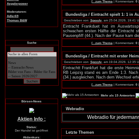
[
...zum Thema
| Kommentare:
0
Aepplerpower
Moderatoren:
Bundesliga / Eintracht spielt 1: 1 in Au
Adler69
Thomas B&W
Geschrieben von:
Speedy
, am 25.04.2026, 19:41 U
Eintracht Frankduet hat im Auswärtss
schwachen ersten Hälfte der Eintracht st
Pausenpfiff (44.). Nach der Pause kam die
Suche
[
...zum Thema
| Kommentare:
0
Bundesliga / Eintracht mit erster Heim
Geschrieben von:
Speedy
, am 19.04.2026, 12:35 U
Eintrachtt Frankfurt hat die erste Heim
RB Leipzig stand es am Ende 1:3. Nach 
(34.) ausgleichen. Nach dem Wechsel erh
[
...zum Thema
| Kommentare:
0
Mehr als 15 Antworten
Börsen-News
Webradio
Webradio für jederman
Aktien Info :
Status:
Der Handel ist geöffnet
Letzte Themen
Aktienkurs: