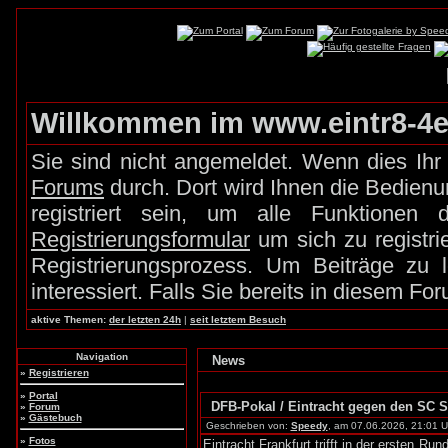
Willkommen im www.eintr8-4e
Sie sind nicht angemeldet. Wenn dies Ihr 
Forums
durch. Dort wird Ihnen die Bedien
registriert sein, um alle Funktione
Registrierungsformular
um sich zu registr
Registrierungsprozess. Um Beiträge zu
interessiert. Falls Sie bereits in diesem Fo
aktive Themen:
der letzten 24h
|
seit letztem Besuch
Navigation
News
»
Registrieren
»
Portal
DFB-Pokal / Eintracht gegen den SC S
»
Forum
»
Gästebuch
Geschrieben von:
Speedy
, am 07.06.2026, 21:01 U
»
Fotos
Eintracht Frankfurt trifft in der ersten 