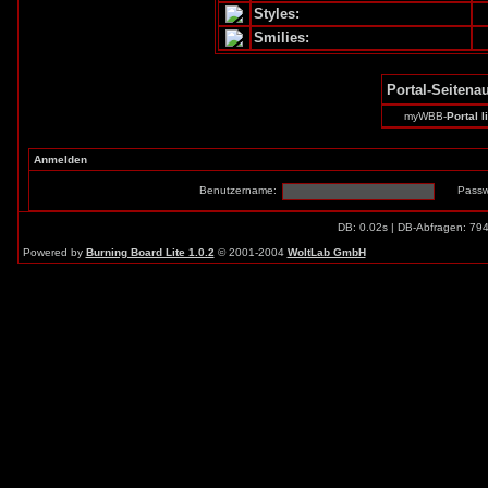
Styles:
Smilies:
Portal-Seitena
myWBB-
Portal l
Anmelden
Benutzername:
Passw
DB: 0.02s | DB-Abfragen: 79
Powered by
Burning Board Lite 1.0.2
© 2001-2004
WoltLab GmbH