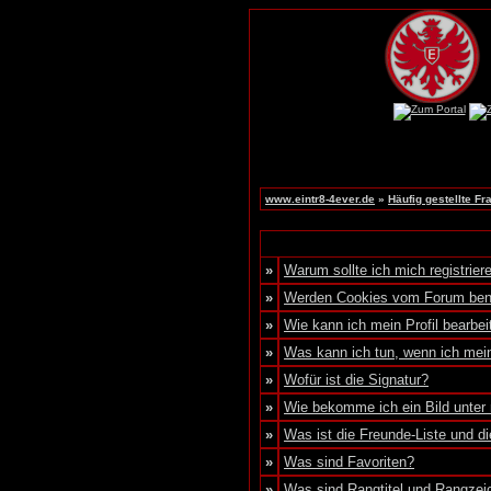
www.eintr8-4ever.de
»
Häufig gestellte Fr
»
Warum sollte ich mich registrier
»
Werden Cookies vom Forum ben
»
Wie kann ich mein Profil bearbei
»
Was kann ich tun, wenn ich me
»
Wofür ist die Signatur?
»
Wie bekomme ich ein Bild unte
»
Was ist die Freunde-Liste und die
»
Was sind Favoriten?
»
Was sind Rangtitel und Rangzei