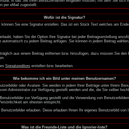
mular, in das Sie Ihren Benutzernamen eingeben müssen, mit dem Sie sich im
 per eMail zugestellt.
Wofür ist die Signatur?
 können Sie eine Signatur erstellen. Das ist ein Stück Text welches am Ende 
rlaubt, haben Sie die Option Ihre Signatur bei jeder Beitragserstellung anzu
se automatisch zu jedem Beitrag anfügen. Sie können in jedem Beitrag wählen,
träglich aus einem Beitrag entfernen bzw. hinzufügen, dazu müssen Sie den B
en.
 des
Signatureditors
erstellen bzw. bearbeiten.
Wie bekomme ich ein Bild unter meinen Benutzernamen?
utzerbilder
oder
Avatare
. Sie werden in jedem Ihrer Beiträge unter Ihrem Ben
 vom Administrator zur Verfügung gestellt werden und die, die Sie selber hoc
 Benutzerbilder zur Verfügung gestellt und die Verwendung von Benutzerbilder
Persönlichkeit am ehesten entspricht.
 Benutzerbilder erlauben. Diese erlauben Ihnen Ihr eigenes Benutzerbild von
Was ist die Freunde-Liste und die Ignorier-liste?