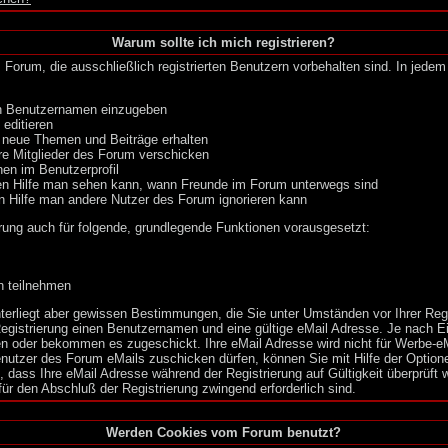
Warum sollte ich mich registrieren?
 Forum, die ausschließlich registrierten Benutzern vorbehalten sind. In jede
nen Benutzernamen einzugeben
 editieren
 neue Themen und Beiträge erhalten
re Mitglieder des Forum verschicken
nen im Benutzerprofil
eren Hilfe man sehen kann, wann Freunde im Forum unterwegs sind
eren Hilfe man andere Nutzer des Forum ignorieren kann
rung auch für folgende, grundlegende Funktionen vorausgesetzt:
n teilnehmen
 unterliegt aber gewissen Bestimmungen, die Sie unter Umständen vor Ihrer Re
Registrierung einen Benutzernamen und eine gültige eMail Adresse. Je nach E
en oder bekommen es zugeschickt. Ihre eMail Adresse wird nicht für Werbe-eM
utzer des Forum eMails zuschicken dürfen, können Sie mit Hilfe der Optionen
dass Ihre eMail Adresse während der Registrierung auf Gültigkeit überprüft w
für den Abschluß der Registrierung zwingend erforderlich sind.
Werden Cookies vom Forum benutzt?