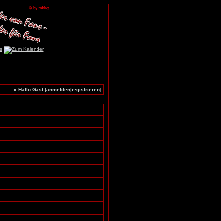
» Hallo Gast [
anmelden
|
registrieren
]