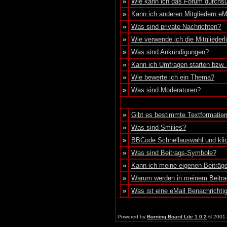
»
Wie kann ich das Forum durchs
»
Kann ich anderen Mitgliedern eM
»
Was sind private Nachrichten?
»
Wie verwende ich die Mitgliederl
»
Was sind Ankündigungen?
»
Kann ich Umfragen starten bzw.
»
Wie bewerte ich ein Thema?
»
Was sind Moderatoren?
»
Gibt es bestimmte Textformatier
»
Was sind Smilies?
»
BBCode Schnellauswahl und klic
»
Was sind Beitrags-Symbole?
»
Kann ich meine eigenen Beiträg
»
Warum werden in meinem Beitra
»
Was ist eine eMail Benachrichti
Powered by
Burning Board Lite 1.0.2
© 2001