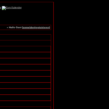
» Hallo Gast [
anmelden
|
registrieren
]