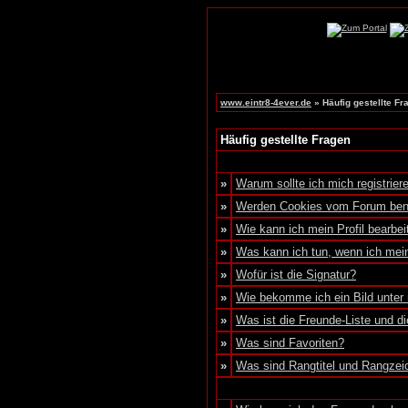
www.eintr8-4ever.de
» Häufig gestellte Fr
Häufig gestellte Fragen
»
Warum sollte ich mich registrier
»
Werden Cookies vom Forum ben
»
Wie kann ich mein Profil bearbei
»
Was kann ich tun, wenn ich me
»
Wofür ist die Signatur?
»
Wie bekomme ich ein Bild unte
»
Was ist die Freunde-Liste und die
»
Was sind Favoriten?
»
Was sind Rangtitel und Rangzei