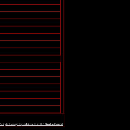
r"-Style Design by
mkkcs
© 2007
Grafix-Board