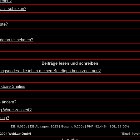
uchen?
ails schicken?
iste?
 daran teilnehmen?
Beiträge lesen und schreiben
ungscodes, die ich in meinen Beiträgen benutzen kann?
kbare Smilies
e ändern?
g Worte zensiert?
gung?
DB: 0.036s | DB-Abfragen: 1025 | Gesamt: 0.205s | PHP: 82.44% | SQL: 17.56%
-2004
WoltLab GmbH
"Eintr8-4eve
Counter