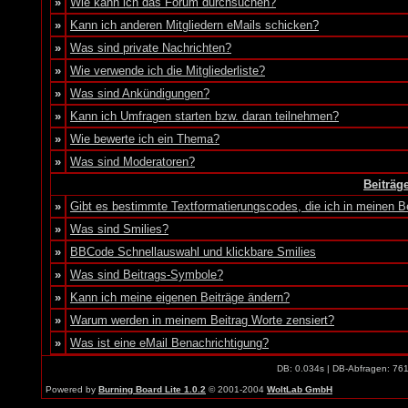
»
Wie kann ich das Forum durchsuchen?
»
Kann ich anderen Mitgliedern eMails schicken?
»
Was sind private Nachrichten?
»
Wie verwende ich die Mitgliederliste?
»
Was sind Ankündigungen?
»
Kann ich Umfragen starten bzw. daran teilnehmen?
»
Wie bewerte ich ein Thema?
»
Was sind Moderatoren?
Beiträg
»
Gibt es bestimmte Textformatierungscodes, die ich in meinen 
»
Was sind Smilies?
»
BBCode Schnellauswahl und klickbare Smilies
»
Was sind Beitrags-Symbole?
»
Kann ich meine eigenen Beiträge ändern?
»
Warum werden in meinem Beitrag Worte zensiert?
»
Was ist eine eMail Benachrichtigung?
DB: 0.034s | DB-Abfragen: 76
Powered by
Burning Board Lite 1.0.2
© 2001-2004
WoltLab GmbH