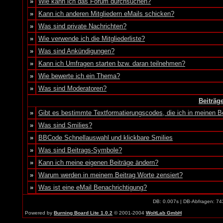
»
Wie kann ich das Forum durchsuchen?
»
Kann ich anderen Mitgliedern eMails schicken?
»
Was sind private Nachrichten?
»
Wie verwende ich die Mitgliederliste?
»
Was sind Ankündigungen?
»
Kann ich Umfragen starten bzw. daran teilnehmen?
»
Wie bewerte ich ein Thema?
»
Was sind Moderatoren?
Beiträg
»
Gibt es bestimmte Textformatierungscodes, die ich in meinen 
»
Was sind Smilies?
»
BBCode Schnellauswahl und klickbare Smilies
»
Was sind Beitrags-Symbole?
»
Kann ich meine eigenen Beiträge ändern?
»
Warum werden in meinem Beitrag Worte zensiert?
»
Was ist eine eMail Benachrichtigung?
DB: 0.007s | DB-Abfragen: 74
Powered by
Burning Board Lite 1.0.2
© 2001-2004
WoltLab GmbH