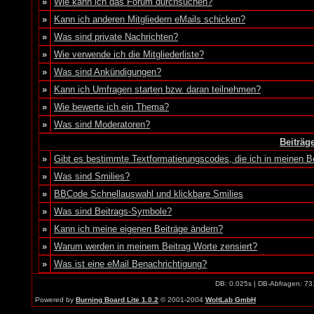
»
Wie kann ich das Forum durchsuchen?
»
Kann ich anderen Mitgliedern eMails schicken?
»
Was sind private Nachrichten?
»
Wie verwende ich die Mitgliederliste?
»
Was sind Ankündigungen?
»
Kann ich Umfragen starten bzw. daran teilnehmen?
»
Wie bewerte ich ein Thema?
»
Was sind Moderatoren?
Beiträg
»
Gibt es bestimmte Textformatierungscodes, die ich in meinen 
»
Was sind Smilies?
»
BBCode Schnellauswahl und klickbare Smilies
»
Was sind Beitrags-Symbole?
»
Kann ich meine eigenen Beiträge ändern?
»
Warum werden in meinem Beitrag Worte zensiert?
»
Was ist eine eMail Benachrichtigung?
DB: 0.025s | DB-Abfragen: 73
Powered by
Burning Board Lite 1.0.2
© 2001-2004
WoltLab GmbH