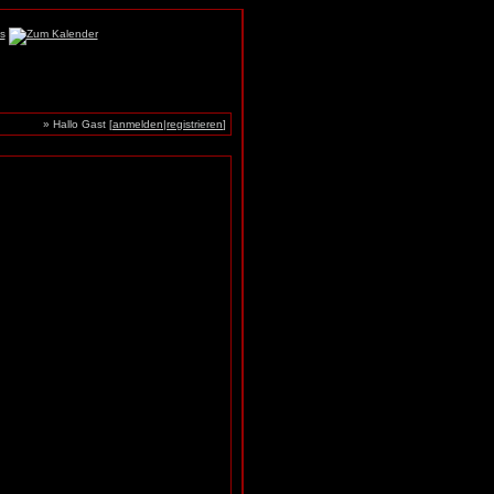
» Hallo Gast [
anmelden
|
registrieren
]