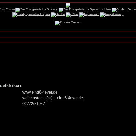
aininhabers
www.eintr8-4ever.de
webmaster -- (at) -- eintr8-4ever.de
02772/81047