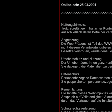
Online seit: 25.03.2004
-*-*-*-*-*-*-*-*-*-*-*-*-*-*-*-*-*-*-*-*-*-*-
Haftungshinweis:
Trotz sorgfältiger inhaltlicher Kont
ausschließlich deren Betreiber vera
Abgrenzung:
Die Web-Präsenz ist Teil des WWW 
nicht diesem Verantwortungsbereich
Gesetze verstoßen, wurde genau ei
Urheberschutz und Nutzung:
Der Urheber räumt Ihnen ganz konkr
Sie dagegen, die Materialien zu ver
Datenschutz:
Personenbezogene Daten werden nur
Sie gespeicherten personenbezoge
Keine Haftung:
Die Inhalte dieses Webprojektes wu
Anspruch auf Vollständigkeit, Aktu
durch das Vertrauen auf die Inhalt
Schutzrechtsverletzung: