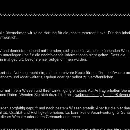
*-*-*-*-*-*-*-*-*-*-*-*-*-*-*-*-*-*-*-*-*-*-*-*-*-*-*-*-*-*-*-*-*-*-*-*-*-*-*-*-*-*-*-*-*-*-*-*-*-*
rolle übernehmen wir keine Haftung für die Inhalte externer Links. Für den Inhal
ntwortlich.
und dementsprechend mit fremden, sich jederzeit wandeln könnenden Web-Sit
 unterliegen und für die nachfolgende Informationen nicht gelten. Dass die 
n mal geprüft: bevor sie hier aufgenommen wurden.
et das Nutzungsrecht ein, sich eine private Kopie für persönliche Zwecke anz
ändern und /oder weiter zu geben oder gar selbst zu veröffentlichen.
 mit Ihrem Wissen und Ihrer Einwilligung erhoben. Auf Antrag erhalten Sie u
nen Daten. Wenden Sie sich dazu bitte an: ,
webmaster -- (at) -- eintr8-4ever.
rden sorgfältig geprüft und nach bestem Wissen erstellt. Aber für die hier da
alität, Qualität und Richtigkeit erhoben. Es kann keine Verantwortung für S
e dieser Website oder deren Gebrauch entstehen.