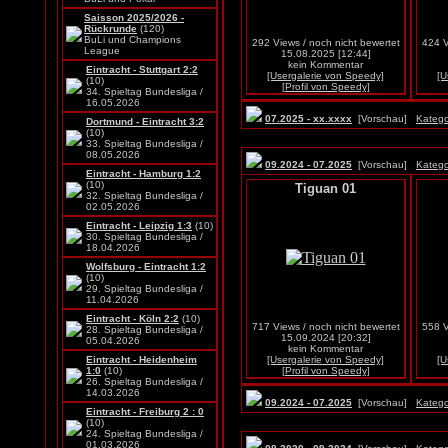
Saisson 2025/2026 -
Rückrunde
(120)
BuLi und Champions
292 Views / noch nicht bewertet
424 V
League
15.08.2025 [12:44]
kein Kommentar
Eintracht - Stuttgart 2:2
[Usergalerie von Speedy]
[U
(10)
[Profil von Speedy]
34. Spieltag Bundesliga /
16.05.2026
07.2025 - xx.xxxx
[Vorschau]
Katego
Dortmund - Eintracht 3:2
(10)
33. Spieltag Bundesliga /
08.05.2026
09.2024 - 07.2025
[Vorschau]
Katego
Eintracht - Hamburg 1:2
(10)
Tiguan 01
32. Spieltag Bundesliga /
02.05.2026
Eintracht - Leipzig 1:3
(10)
30. Spieltag Bundesliga /
18.04.2026
Wolfsburg - Eintracht 1:2
(10)
29. Spieltag Bundesliga /
11.04.2026
Eintracht - Köln 2:2
(10)
717 Views / noch nicht bewertet
558 V
28. Spieltag Bundesliga /
15.09.2024 [20:32]
05.04.2026
kein Kommentar
Eintracht - Heidenheim
[Usergalerie von Speedy]
[U
1:0
(10)
[Profil von Speedy]
26. Spieltag Bundesliga /
14.03.2026
09.2024 - 07.2025
[Vorschau]
Katego
Eintracht - Freiburg 2 : 0
(10)
24. Spieltag Bundesliga /
01.03.2026