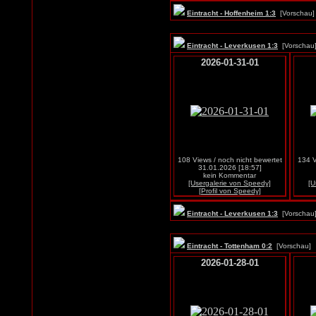
Eintracht - Hoffenheim 1:3
[Vorscha
Eintracht - Leverkusen 1:3
[Vorscha
2026-01-31-01
108 Views / noch nicht bewertet
134 V
31.01.2026 [18:57]
kein Kommentar
[Usergalerie von Speedy]
[U
[Profil von Speedy]
Eintracht - Leverkusen 1:3
[Vorscha
Eintracht - Tottenham 0:2
[Vorschau
2026-01-28-01