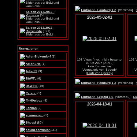
Bilder aus der BuLi und
vom Pokal...
Eintracht - Hamburg 1:2
[Vorschau]
Saison 2012/2013 -
Vorrunde
(568)
2026-05-02-01
Bilder aus der BuLi und
vom Pokal...
Saison 2012/2013 -
Rückrunde
(391)
Bilder aus der BuLi...
Usergalerien
Adler-Bickendorf
(1)
108 Views / noch nicht bewertet
107 V
02.05.2026 [21:12]
Adler-Eric
(1)
kein Kommentar
[Usergalerie von Speedy]
[U
Adler69
(3)
[Profil von Speedy]
B&WTL
(6)
Eintracht - Hamburg 1:2
[Vorschau]
BaW-RS
(15)
Cyrano
(1)
Eintracht - Leipzig 1:3
[Vorschau]
Ka
ffm69ultras
(8)
2026-04-18-01
kohnan
(2)
sgeimphyro
(1)
Sheepi
(80)
sound-confusion
(31)