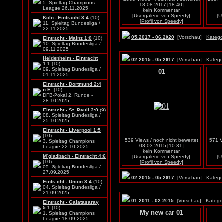
5. Spieltag Champions
18.08.2017 [18:40]
League 26.11.2025
kein Kommentar
[Usergalerie von Speedy]
[U
Köln - Eintracht 3:4
(10)
[Profil von Speedy]
11. Spieltag Bundesliga /
22.11.2025
05.2017 - 06.2020
[Vorschau]
Katego
Eintracht - Mainz 1:0
(10)
10. Spieltag Bundesliga /
09.11.2025
Heidenheim - Eintracht
02.2015 - 05.2017
[Vorschau]
Katego
1:1
(10)
09. Spieltag Bundesliga /
01
01.11.2025
Eintracht - Dortmund 2:4
n.E.
(10)
DFB-Pokal 2. Runde -
28.10.2025
Eintracht - St. Pauli 2:0
(9)
08. Spieltag Bundesliga /
25.10.2025
Eintracht - Liverpool 1:5
(10)
539 Views / noch nicht bewertet
571 V
3. Spieltag Champions
08.03.2015 [10:31]
League 22.10.2025
kein Kommentar
M´gladbach - Eintracht 4:6
[Usergalerie von Speedy]
[U
(10)
[Profil von Speedy]
05. Spieltag Bundesliga /
27.09.2025
02.2015 - 05.2017
[Vorschau]
Katego
Eintracht - Union 3:4
(10)
04. Spieltag Bundesliga /
21.09.2025
01.2011 - 02.2015
[Vorschau]
Katego
Eintracht - Galatasaray
5:1
(10)
My new car 01
1. Spieltag Champions
League 18.09.2025