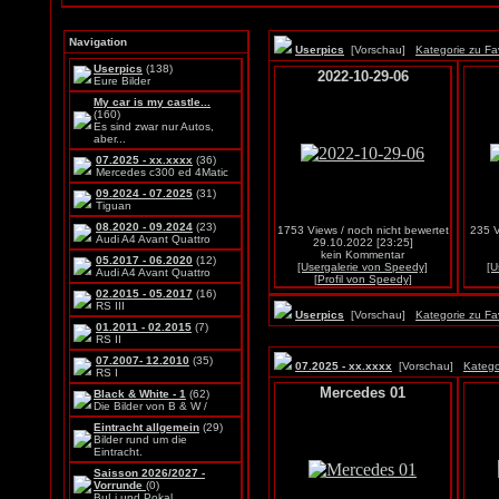
Navigation
Userpics
[Vorschau]
Kategorie zu Fa
Userpics
(138)
2022-10-29-06
Eure Bilder
My car is my castle...
(160)
Es sind zwar nur Autos,
aber...
07.2025 - xx.xxxx
(36)
Mercedes c300 ed 4Matic
09.2024 - 07.2025
(31)
Tiguan
08.2020 - 09.2024
(23)
1753 Views / noch nicht bewertet
235 V
Audi A4 Avant Quattro
29.10.2022 [23:25]
kein Kommentar
05.2017 - 06.2020
(12)
[Usergalerie von Speedy]
[U
Audi A4 Avant Quattro
[Profil von Speedy]
02.2015 - 05.2017
(16)
RS III
Userpics
[Vorschau]
Kategorie zu Fa
01.2011 - 02.2015
(7)
RS II
07.2007- 12.2010
(35)
07.2025 - xx.xxxx
[Vorschau]
Katego
RS I
Mercedes 01
Black & White - 1
(62)
Die Bilder von B & W /
Eintracht allgemein
(29)
Bilder rund um die
Eintracht.
Saisson 2026/2027 -
Vorrunde
(0)
BuLi und Pokal