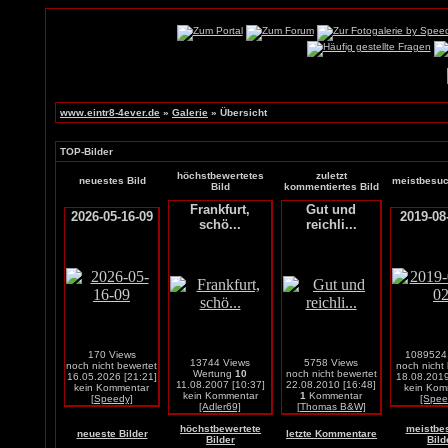
www.eintr8-4ever.de
»
Galerie
» Übersicht
TOP-Bilder
höchstbewertetes
zuletzt
neuestes Bild
meistbesuc
Bild
kommentiertes Bild
Frankfurt,
Gut und
2026-05-16-09
2019-08
schö...
reichli...
170 Views
1089524
13744 Views
5758 Views
noch nicht bewertet
noch nicht
Wertung
10
noch nicht bewertet
16.05.2026 [21:21]
18.08.2019
11.08.2007 [10:37]
22.08.2010 [16:48]
kein Kommentar
kein Kom
kein Kommentar
1
Kommentar
[Speedy]
[Spee
[Adler69]
[Thomas B&W]
höchstbewertete
meistbe
neueste Bilder
letzte Kommentare
Bilder
Bild