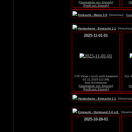
[Usergalerie von Speedy]
[U
[Profil von Speedy]
Eintracht - Mainz 1:0
[Vorschau]
Kate
Heidenheim - Eintracht 1:1
[Vorscha
2025-11-01-01
279 Views / noch nicht bewertet
311 V
02.11.2025 [12:58]
kein Kommentar
[Usergalerie von Speedy]
[U
[Profil von Speedy]
Heidenheim - Eintracht 1:1
[Vorscha
Eintracht - Dortmund 2:4 n.E.
[Vorsc
2025-10-28-01