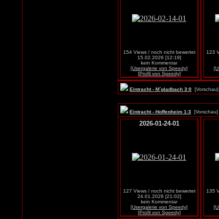
154 Views / noch nicht bewertet
123 V
15.02.2026 [12:19]
kein Kommentar
[Usergalerie von Speedy]
[U
[Profil von Speedy]
Eintracht - M´gladbach 3:0
[Vorscha
Eintracht - Hoffenheim 1:3
[Vorscha
2026-01-24-01
127 Views / noch nicht bewertet
135 V
24.01.2026 [21:02]
kein Kommentar
[Usergalerie von Speedy]
[U
[Profil von Speedy]