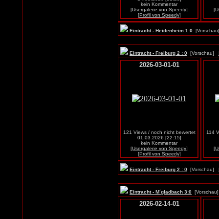
kein Kommentar
[Usergalerie von Speedy]
[U
[Profil von Speedy]
Eintracht - Heidenheim 1:0
[Vorscha
Eintracht - Freiburg 2 : 0
[Vorschau]
2026-03-01-01
121 Views / noch nicht bewertet
114 V
01.03.2026 [22:15]
kein Kommentar
[Usergalerie von Speedy]
[U
[Profil von Speedy]
Eintracht - Freiburg 2 : 0
[Vorschau]
Eintracht - M´gladbach 3:0
[Vorscha
2026-02-14-01