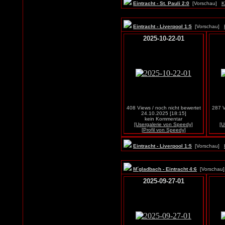
Eintracht - St. Pauli 2:0
[Vorschau]
K
Eintracht - Liverpool 1:5
[Vorschau]
2025-10-22-01
408 Views / noch nicht bewertet
287 V
24.10.2025 [18:15]
kein Kommentar
[Usergalerie von Speedy]
[U
[Profil von Speedy]
Eintracht - Liverpool 1:5
[Vorschau]
M´gladbach - Eintracht 4:6
[Vorscha
2025-09-27-01