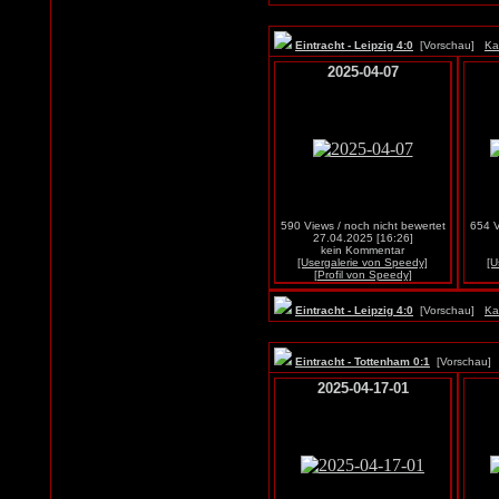
Eintracht - Leipzig 4:0
[Vorschau]
Ka
2025-04-07
590 Views / noch nicht bewertet
654 V
27.04.2025 [16:26]
kein Kommentar
[Usergalerie von Speedy]
[U
[Profil von Speedy]
Eintracht - Leipzig 4:0
[Vorschau]
Ka
Eintracht - Tottenham 0:1
[Vorschau
2025-04-17-01