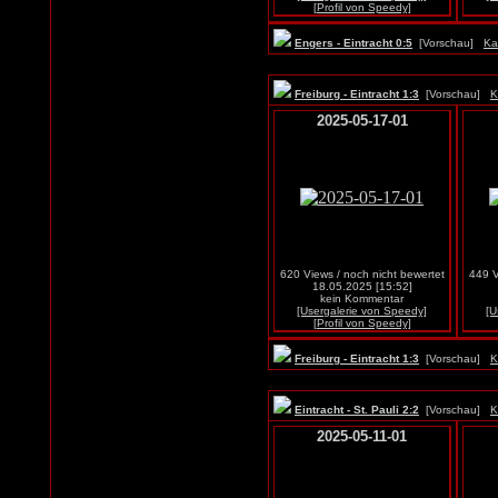
[Profil von Speedy]
Engers - Eintracht 0:5
[Vorschau]
Ka
Freiburg - Eintracht 1:3
[Vorschau]
K
2025-05-17-01
620 Views / noch nicht bewertet
449 V
18.05.2025 [15:52]
kein Kommentar
[Usergalerie von Speedy]
[U
[Profil von Speedy]
Freiburg - Eintracht 1:3
[Vorschau]
K
Eintracht - St. Pauli 2:2
[Vorschau]
K
2025-05-11-01