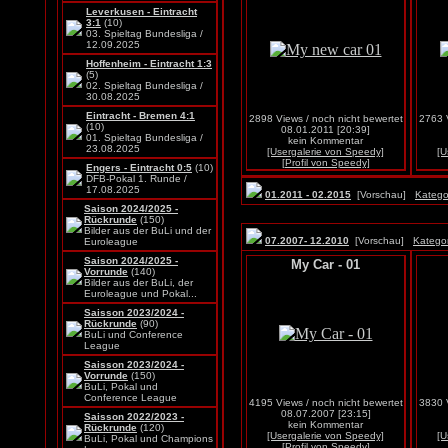
Leverkusen - Eintracht
3:1
(10)
03. Spieltag Bundesliga /
12.09.2025
Hoffenheim - Eintracht 1:3
(5)
02. Spieltag Bundesliga /
30.08.2025
Eintracht - Bremen 4:1
2898 Views / noch nicht bewertet
2763 V
(10)
08.01.2011 [20:39]
01. Spieltag Bundesliga /
kein Kommentar
23.08.2025
[Usergalerie von Speedy]
[U
[Profil von Speedy]
Engers - Eintracht 0:5
(10)
DFB-Pokal 1. Runde /
17.08.2025
01.2011 - 02.2015
[Vorschau]
Katego
Saison 2024/2025 -
Rückrunde
(150)
Bilder aus der BuLi und der
07.2007- 12.2010
[Vorschau]
Kategor
Euroleague
Saison 2024/2025 -
My Car - 01
Vorrunde
(140)
Bilder aus der BuLi, der
Euroleague und Pokal...
Saisson 2023/2024 -
Rückrunde
(90)
BuLi und Conference
League
Saisson 2023/2024 -
Vorrunde
(150)
BuLi, Pokal und
Conference League
4195 Views / noch nicht bewertet
3830 V
08.07.2007 [23:15]
Saisson 2022/2023 -
kein Kommentar
Rückrunde
(120)
[Usergalerie von Speedy]
[U
BuLi, Pokal und Champions
[Profil von Speedy]