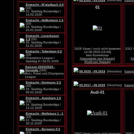
08.2020 - 09.2024
[Vorschau]
Katego
Eintracht - M´gladbach 3:0
01
(10)
22. Spieltag Bundesliga /
14.02.2026
Eintracht - Hoffenheim 1:3
(10)
19. Spieltag Bundesliga /
23.01.2026
Eintracht - Leverkusen
1:3
(10)
20. Spieltag Bundesliga /
31.01.2026
2428 Views / noch nicht bewertet
2311 V
Eintracht - Tottenham 0:2
14.08.2020 [19:49]
(10)
kein Kommentar
Champions League /
[Usergalerie von Speedy]
[U
Spieltag 8 / 28.01.2026
[Profil von Speedy]
Saisson 2025/2026 -
Vorrunde
(164)
08.2020 - 09.2024
[Vorschau]
Katego
BuLi, Pokal und Champions
League
Eintracht - Dortmuns 3:3
05.2017 - 06.2020
[Vorschau]
Katego
(10)
16. Spieltag Bundesliga /
Audi-01
09.01.2026
Eintracht - Augsburg 1:0
(10)
14. Spieltag Bundesliga /
13.12.2025
Eintracht - Wolfsburg 1 : 1
(10)
12. Spieltag Bundesliga /
30.11.2025
Eintracht - Bergamo 0:3
(10)
2563 Views / noch nicht bewertet
2697 V