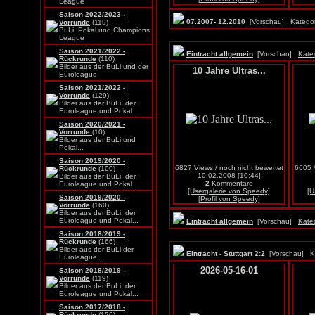
League
Saison 2022/2023 -
07.2007- 12.2010
[Vorschau]
Kategor
Vorrunde
(119)
BuLi, Pokal und Champions
League
Saison 2021/2022 -
Eintracht allgemein
[Vorschau]
Kate
Rückrunde
(110)
Bilder aus der BuLi und der
10 Jahre Ultras...
Euroleague
Saison 2021/2022 -
Vorrunde
(129)
Bilder aus der BuLi, der
Euroleague und Pokal...
Saison 2020/2021 -
Vorrunde
(10)
Bilder aus der BuLi und
Pokal...
Saison 2019/2020 -
6827 Views / noch nicht bewertet
6605 V
Rückrunde
(100)
10.02.2008 [10:44]
Bilder aus der BuLi, der
2
Kommentare
Euroleague und Pokal...
[Usergalerie von Speedy]
[U
Saison 2019/2020 -
[Profil von Speedy]
Vorrunde
(160)
Bilder aus der BuLi, der
Euroleague und Pokal...
Eintracht allgemein
[Vorschau]
Kate
Saison 2018/2019 -
Rückrunde
(166)
Bilder aus der BuLi der
Eintracht - Stuttgart 2:2
[Vorschau]
K
Euroleague...
2026-05-16-01
Saison 2018/2019 -
Vorrunde
(119)
Bilder aus der BuLi, der
Euroleague und Pokal...
Saison 2017/2018 -
Rückrunde
(120)