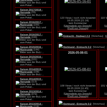
Bilder aus der BuLi und
vom Pokal...
Saison 2017/2018 -
Vorrunde
(70)
Bilder aus der BuLi und
vom Pokal...
123 Views / noch nicht bewertet
110 V
16.05.2026 [21:16]
Saison 2016/2017 -
kein Kommentar
Rückrunde
(100)
[Usergalerie von Speedy]
[U
Bilder aus der BuLi und
[Profil von Speedy]
vom Pokal...
Saison 2016/2017 -
Eintracht - Stuttgart 2:2
[Vorschau]
K
Vorrunde
(100)
Bilder aus der BuLi und
vom Pokal...
Saison 2015/2016 -
Dortmund - Eintracht 3:2
[Vorschau]
Rückrunde
(144)
Bilder aus der BuLi ...
2026-05-08-01
Saison 2015/2016 -
Vorrunde
(101)
Bilder aus der BuLi und
vom Pokal...
Saison 2014/2015 -
Rückrunde
(108)
Bilder aus der BuLi ...
Saison 2014/2015 -
Vorrunde
(113)
Bilder aus der BuLi und
109 Views / noch nicht bewertet
101 V
vom Pokal...
09.05.2026 [11:45]
kein Kommentar
Saison 2013/2014 -
[Usergalerie von Speedy]
[U
Vorrunde
(374)
[Profil von Speedy]
Bilder aus der BuLi und
vom Pokal...
Saison 2013/2014 -
Dortmund - Eintracht 3:2
[Vorschau]
Rückrunde
(118)