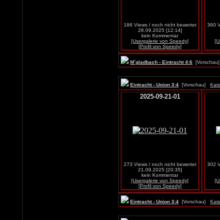
186 Views / noch nicht bewertet
360 V
28.09.2025 [12:14]
kein Kommentar
[Usergalerie von Speedy]
[U
[Profil von Speedy]
M´gladbach - Eintracht 4:6
[Vorscha
Eintracht - Union 3:4
[Vorschau]
Kate
2025-09-21-01
273 Views / noch nicht bewertet
302 V
21.09.2025 [20:35]
kein Kommentar
[Usergalerie von Speedy]
[U
[Profil von Speedy]
Eintracht - Union 3:4
[Vorschau]
Kate