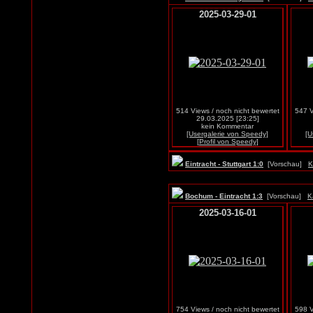
2025-03-29-01
514 Views / noch nicht bewertet
547 V
29.03.2025 [23:25]
kein Kommentar
[Usergalerie von Speedy]
[U
[Profil von Speedy]
Eintracht - Stuttgart 1:0
[Vorschau]
K
Bochum - Eintracht 1:3
[Vorschau]
K
2025-03-16-01
754 Views / noch nicht bewertet
598 V