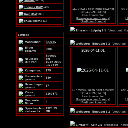
Speedy
(4754)
Thomas B&W
(43)
111 Views / noch nicht bewertet
94 V
19.04.2026 [13:39]
Uwe B&W
(89)
kein Kommentar
[Usergalerie von Speedy]
[U
xXwaldhofXx
(1)
[Profil von Speedy]
Eintracht - Leipzig 1:3
[Vorschau]
Ka
Statistik
Moderation:
Speedy
Wolfsburg - Eintracht 1:2
[Vorschau
Bilder
5036
2026-04-11-01
gesamt:
Speedy
Neuestes
am
Bild von:
16.05.2026
um 21:21
Kategorien:
375
Kommentare
130
gesamt:
Bewertungen
17
gesamt:
127 Views / noch nicht bewertet
129 V
Views
12.04.2026 [14:09]
5160873
gesamt:
kein Kommentar
[Usergalerie von Speedy]
[U
Gesperrte
4
[Profil von Speedy]
Bilder:
Speicherplatz
1323.19
verbraucht:
MB
Wolfsburg - Eintracht 1:2
[Vorschau
Eintracht - Köln 2:2
[Vorschau]
Kateg