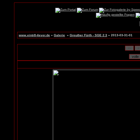
www.eintr8-4ever.de
»
Galerie
»
Greuther Fürth - SGE 2:3
» 2013-03-31-01