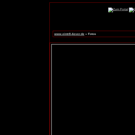
www.eintr8-4ever.de
» Fotos