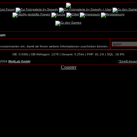
sen
enutzernamen ein, damit wir Ihnen weitere Informationen zuschicken können.
DB: 0.048s | DB-Abfragen: 1279 | Gesamt: 0.254s | PHP: 81.1% | SQL: 18.9%
-2004
WoltLab GmbH
"Eintr8-4eve
Counter