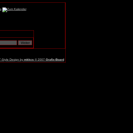
r"-Style Design by
mkkcs
© 2007
Grafix-Board