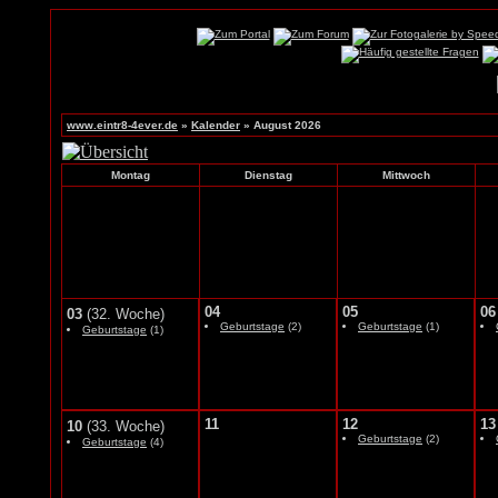
www.eintr8-4ever.de
»
Kalender
» August 2026
Montag
Dienstag
Mittwoch
04
05
06
03
(32. Woche)
Geburtstage
(2)
Geburtstage
(1)
Geburtstage
(1)
11
12
13
10
(33. Woche)
Geburtstage
(2)
Geburtstage
(4)