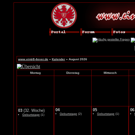
www.eintr8-4ever.de
»
Kalender
» August 2026
Montag
Dienstag
Mittwoch
04
05
06
03
(32. Woche)
Geburtstage
(2)
Geburtstage
(1)
Geburtstage
(1)