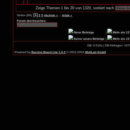
Zeige Themen 1 bis 20 von 1320, sortiert nach
[1]
Seiten (66):
2
3
nächste »
...
letzte »
Forum durchsuchen:
Neue Beiträge
(
Mehr als 15
Keine neuen Beiträge
(
Mehr als 15
DB: 0.018s | DB-Abfragen: 107
Powered by
Burning Board Lite 1.0.2
© 2001-2004
WoltLab GmbH